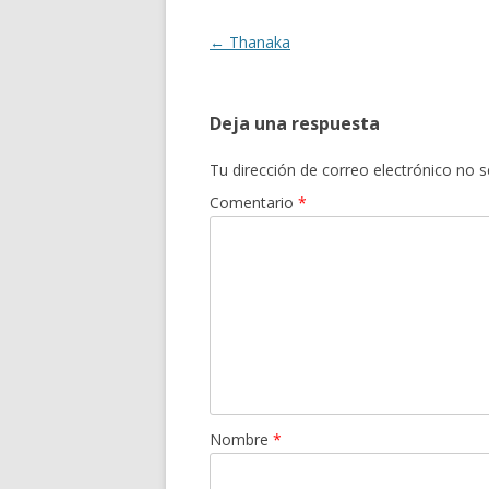
Navegación
←
Thanaka
de
entradas
Deja una respuesta
Tu dirección de correo electrónico no s
Comentario
*
Nombre
*