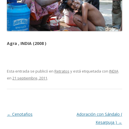
Agra , INDIA (2008 )
Esta entrada se publicó en
Retratos
y está etiquetada con
INDIA
en
21 septiembre, 2011
.
Navegación
←
Cenotafios
Adoración con Sándalo (
de
Kesarpuja )
→