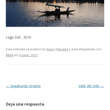
Lago Dal , 2010
Esta entrada se publicó en
Inicio
,
Paisajes
y está etiquetada con
INDIA
en
2 junio, 2012
.
Navegación
←
Vagabundo errante
Valle del Indo
→
de
entradas
Deja una respuesta