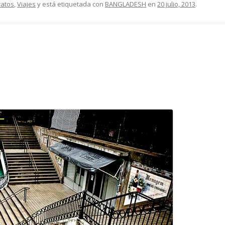
ratos
,
Viajes
y está etiquetada con
BANGLADESH
en
20 julio, 2013
.