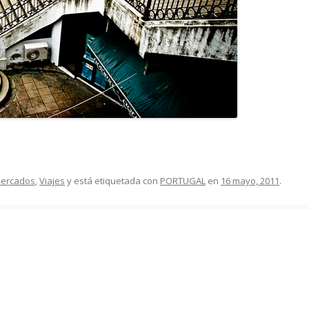
ercados
,
Viajes
y está etiquetada con
PORTUGAL
en
16 mayo, 2011
.