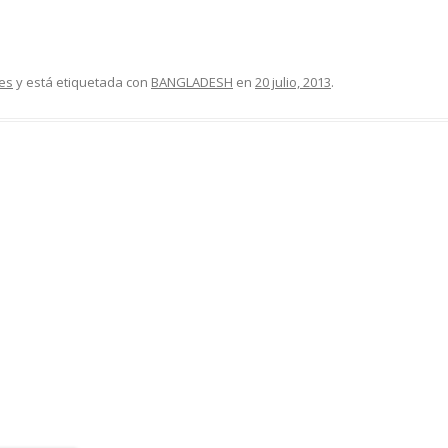
jes
y está etiquetada con
BANGLADESH
en
20 julio, 2013
.