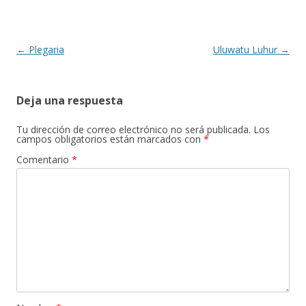
Navegación
←
Plegaria
Uluwatu Luhur
→
de
entradas
Deja una respuesta
Tu dirección de correo electrónico no será publicada.
Los
campos obligatorios están marcados con
*
Comentario
*